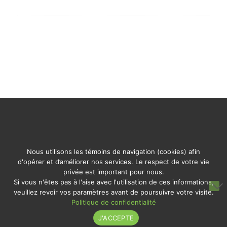
Nous utilisons les témoins de navigation (cookies) afin
d'opérer et d’améliorer nos services. Le respect de votre vie
privée est important pour nous.
© 2026 Fondation Legs de nos Aïeux de Rémigny. Tous
Si vous n'êtes pas à l'aise avec l'utilisation de ces informations,
droits réservés.
veuillez revoir vos paramètres avant de poursuivre votre visite.
Propulsé par l'
Agence kreaxion
.
Politique de confidentialité
J'ACCEPTE