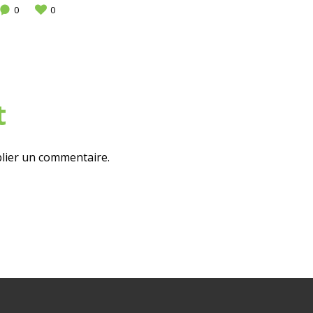
0
0
t
lier un commentaire.