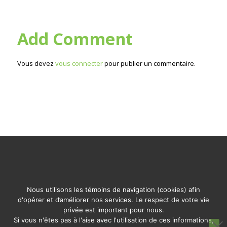
Add Comment
Vous devez
vous connecter
pour publier un commentaire.
Nous utilisons les témoins de navigation (cookies) afin
d'opérer et d’améliorer nos services. Le respect de votre vie
privée est important pour nous.
© 2026 Fondation Legs de nos Aïeux de Rémigny. Tous
Si vous n'êtes pas à l'aise avec l'utilisation de ces informations,