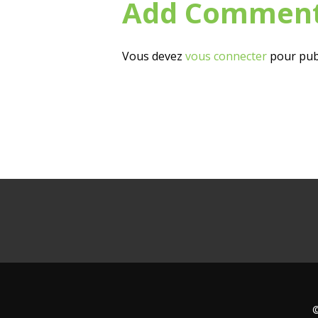
Add Commen
Vous devez
vous connecter
pour pub
©