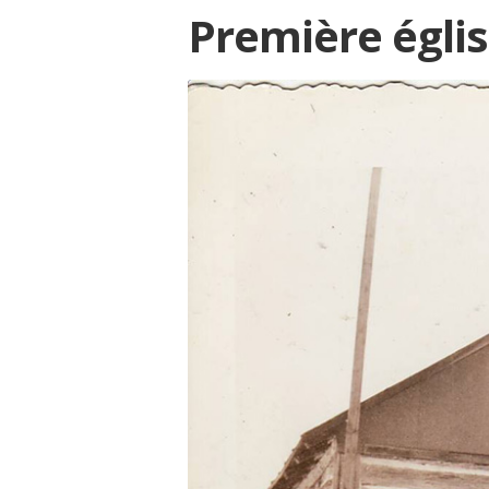
Première égli
-école