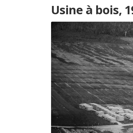
Usine à bois, 
ison